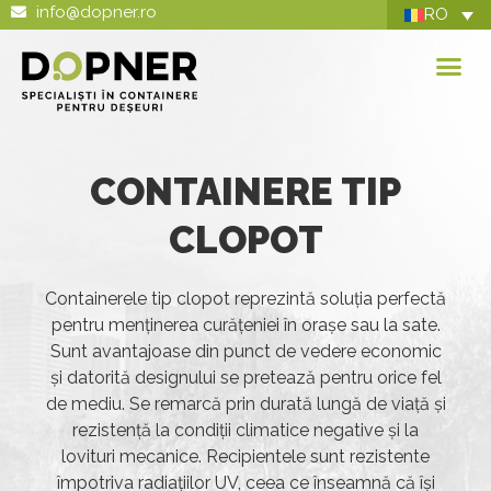
info@dopner.ro
RO
CONTAINERE TIP
CLOPOT
Containerele tip clopot reprezintă soluția perfectă
pentru menținerea curățeniei în orașe sau la sate.
Sunt avantajoase din punct de vedere economic
și datorită designului se pretează pentru orice fel
de mediu. Se remarcă prin durată lungă de viață și
rezistență la condiții climatice negative și la
lovituri mecanice. Recipientele sunt rezistente
împotriva radiațiilor UV, ceea ce înseamnă că își