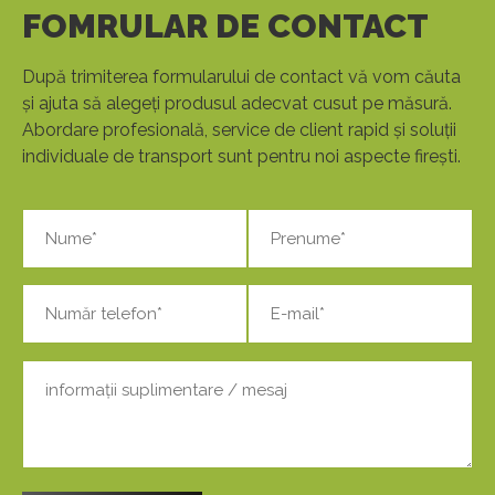
FOMRULAR DE CONTACT
După trimiterea formularului de contact vă vom căuta
și ajuta să alegeți produsul adecvat cusut pe măsură.
Abordare profesională, service de client rapid și soluții
individuale de transport sunt pentru noi aspecte firești.