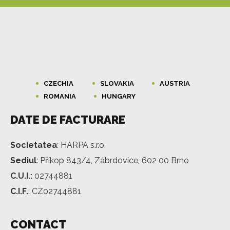
CZECHIA
SLOVAKIA
AUSTRIA
ROMANIA
HUNGARY
DATE DE FACTURARE
Societatea
: HARPA s.r.o.
Sediul
: Příkop 843/4, Zábrdovice, 602 00 Brno
C.U.I.:
02744881
C.I.F.
: CZ02744881
CONTACT